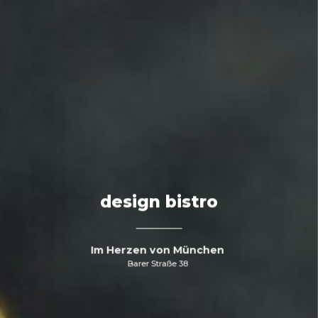
muuto showroom
design bistro
design bistro
Im Herzen von München
Im Herzen von München
Im Herzen von München
Barer Straße 38
Barer Straße 38
Barer Straße 38